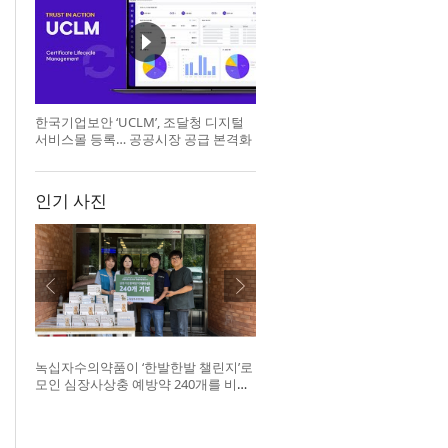
한국기업보안 ‘UCLM’, 조달청 디지털
서비스몰 등록… 공공시장 공급 본격화
인기 사진
녹십자수의약품이 ‘한발한발 챌린지’로
모인 심장사상충 예방약 240개를 비글
구조네트워크에 전달했다. 왼쪽부터 비
글구조네트워크 김세현 대표, 캠페인을
기획한 차율하 학생, 녹십자수의약품