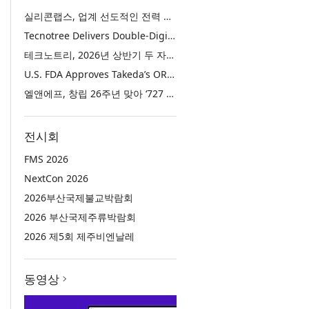
실리콘랩스, 업계 선도적인 전력 효율·보안·통합성을 갖춘 초저전력 블루투스 LE SoC ‘BG2B’ 공개
Tecnotree Delivers Double-Digit Profit Growth and Accelerated Deployment Momentum in H1 2026
테크노트리, 2026년 상반기 두 자릿수 이익 성장 및 글로벌 구축 가속화
U.S. FDA Approves Takeda’s ORZEYFUL™ (oveporexton), the First and Only Medicine to Treat the Underlying Cause of Narcolepsy Type 1
엘앤에프, 창립 26주년 맞아 ‘727 희망박스’ 나눔 캠페인 진행… 임직원과 함께 대구 지역사회 상생 실천
전시회
FMS 2026
NextCon 2026
2026부산국제불교박람회
2026 부산국제주류박람회
2026 제5회 제주비엔날레
동영상