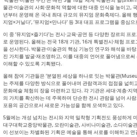
‘박물관·미술관 주간’은 매년 5월 18일 ‘세계 박물관의 날(Internat
물관·미술관의 사회·문화적 역할에 대한 대중 인식을 높이고, 국
년부터 운영해 온 국내 최대 규모의 뮤지엄 문화축제다. 올해 행사
지엄×거닐다’, ‘뮤지엄×만나다’ 등 3대 대표 프로그램을 중심
이 중 ‘뮤지엄×즐기다’는 전시·교육·공연 등 다양한 장르의 
로 운영된다. 올해는 전국 18개 기관, 16개 특별전시·체험 프
을 선사한다. 박물관·미술관의 핵심 기능인 연구와 해석을 바
진 가치를 발굴·재조명하고, 이를 대중의 언어로 풀어냄으로써
이해할 수 있도록 기획됐다.
올해 참여 기관들은 ‘분열된 세상을 하나로 잇는 박물관(Museums Uni
는 주제를 다양한 방식으로 풀어내며 관람객과의 접점을 넓히고
문화예술 체험의 장을 마련하고 있다. 각 기관은 세대·계층·
의 가치를 확산하는 데 주목하며 단순한 전시 관람을 넘어 사람
포용의 공간으로서 새로운 가능성을 함께 모색하고 있다.
5월에는 개성 넘치는 전시와 지역 밀착형 기획전도 풍성하게 
대구대학교중앙박물관, 모란미술관, 사비나미술관, 소다미술관
이 선보이는 차별화된 기획은 예술을 통해 서로를 이해하고 연