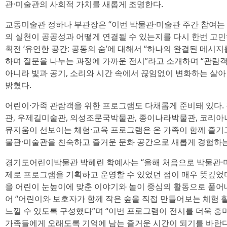
관·미술관의 사회적 가치를 새롭게 조명한다.
교동미술관 정하나 부관장은 “이번 박물관·미술관 주간 참여는
의 실천이 공공성과 어떻게 연결될 수 있는지를 다시 한번 고민
획전 ‘유연한 공간: 공동의 숨’에 대해서 “하나의 완결된 메시
하며 질문을 나누는 과정에 가까운 전시”라고 소개하며 “관람
아니라 빛과 공기, 소리와 시간 속에서 끊임없이 변화하는 살아
밝혔다.
어린이·가족 관람객을 위한 프로그램도 다채롭게 준비돼 있다
관, 우제길미술관, 의성조문국박물관, 종이나라박물관, 코리아
뮤지움이 선보이는 체험·교육 프로그램은 온 가족이 함께 즐기
물관·미술관을 친숙하고 즐거운 문화 공간으로 새롭게 경험하는
경기도어린이박물관 박혜린 학예사는 “올해 처음으로 박물관·
제로 프로그램을 기획하고 운영할 수 있었던 점이 매우 뜻깊었다
을 어린이 눈높이에 맞춘 이야기와 놀이 중심의 활동으로 풀어내
어 “어린이와 보호자가 함께 작은 숲을 직접 만들어보는 체험
느낄 수 있도록 구성했다”며 “이번 프로그램이 전시를 더욱 흥
가족들에게 오래도록 기억에 남는 즐거운 시간이 되기를 바란다