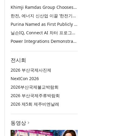
Khimji Ramdas Group Chooses Rimini Street to Reduce SAP Support Costs, Protect 700+ Customizations and Reinvest Savings in Innovation
한전, 에너지 신산업 이끌 ‘한전기술지주’ 공식 출범
Purina Named as First Publicly Announced NIQ ConnectAI Charter Client
닐슨IQ, Connect AI 차터 프로그램 최초 고객사 ‘퓨리나’ 선정
Power Integrations Demonstrates World’s First 2200 V GaN Technology for Next-Era High-Voltage Power Systems
전시회
2026 부산국제사진제
NextCon 2026
2026부산국제불교박람회
2026 부산국제주류박람회
2026 제5회 제주비엔날레
동영상