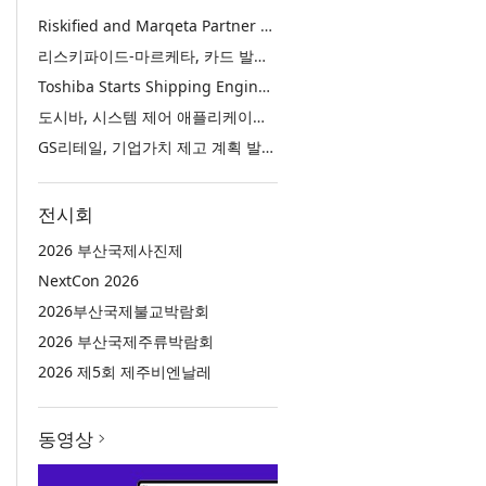
Riskified and Marqeta Partner to Sharpen Card Issuer Authorization Decisions and Help Reduce False Declines
리스키파이드-마르케타, 카드 발급사의 승인 판단 정교화 및 오거절 감소 위해 협력
Toshiba Starts Shipping Engineering Samples of TXZ+™ Family Entry‑Class M4V Group, Standard Microcontrollers with Arm® Cortex®‑M4 Core for System Control Applications
도시바, 시스템 제어 애플리케이션용 ‘암 코어텍스-M4’ 코어 탑재 표준 마이크로컨트롤러 TXZ+ 패밀리 엔트리 클래스 ‘M4V 그룹’ 엔지니어링 샘플 출하 개시
GS리테일, 기업가치 제고 계획 발표… 중장기 성장 기반 강화와 주주가치 제고
전시회
2026 부산국제사진제
NextCon 2026
2026부산국제불교박람회
2026 부산국제주류박람회
2026 제5회 제주비엔날레
동영상