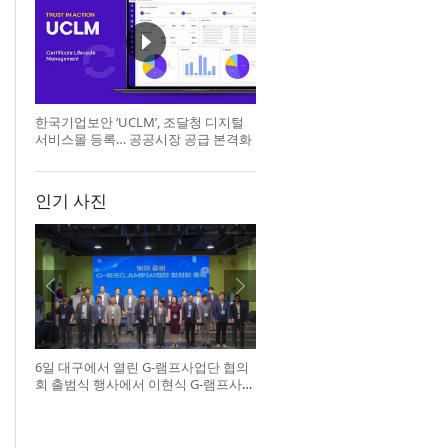
한국기업보안 ‘UCLM’, 조달청 디지털
서비스몰 등록… 공공시장 공급 본격화
인기 사진
6일 대구에서 열린 G-램프사업단 협의
회 출범식 행사에서 이현식 G-램프사업
단 협의회장(앞열 왼쪽에서 다섯 번째),
허정은 한국연구재단 학술진흥본부장
(앞열 왼쪽에서 여섯 번째)이 전국 20개