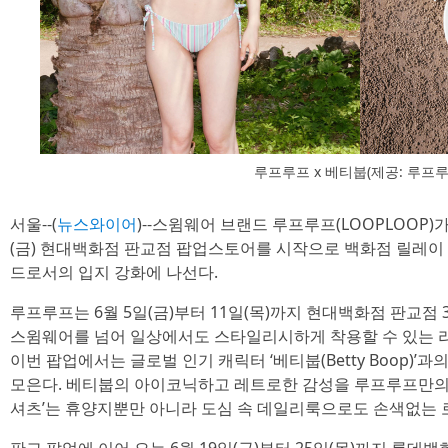
루프루프 x 베티붑(제공: 루프루
서울--(
뉴스와이어
)--스윔웨어 브랜드 루프루프(LOOPLOOP)
(금) 현대백화점 판교점 팝업스토어를 시작으로 백화점 릴레이
드로서의 입지 강화에 나선다.
루프루프는 6월 5일(금)부터 11일(목)까지 현대백화점 판교
스윔웨어를 넘어 일상에서도 스타일리시하게 착용할 수 있는 
이번 팝업에서는 글로벌 인기 캐릭터 ‘베티붑(Betty Boop)’
모은다. 베티붑의 아이코닉하고 레트로한 감성을 루프루프만의 
셔츠’는 휴양지뿐만 아니라 도심 속 데일리룩으로도 손색없는 