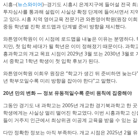
시흥--(
뉴스와이어
)--경기도 시흥시 은계지구에 들어설 전국 최
투자심사를 통과해 설립이 사실상 확정 단계에 들어서면서 지역
고 있다. 시흥 지역 영어교육 전문기관 와튼영어학원(원장 이희우
중등 학년별 진학 로드맵과 단계별 준비 방향을 제시했다.
와튼영어학원이 이 시점에 로드맵을 내놓은 이유는 분명하다. 
지만, 첫 입학 세대가 될 학년은 이미 정해졌기 때문이다. 과학
흥과학고의 개교 목표 시점이 2029년 3월 또는 2030년 3월
서 중학교 1학년 학생이 첫 입학 후보가 된다.
와튼영어학원 이희우 원장은 “학교가 생긴 뒤 준비하면 늦는다”
년 학부모일수록 미리 방향을 잡아야 한다”고 말했다.
20년 만의 변화 — 정보 유동적일수록 준비 원칙에 집중해야
그동안 경기도 내 과학고는 2005년 개교한 경기북과학고 한 
학생에게는 사실상 멀리 떨어진 학교였다. 이번 시흥과학고 신설은
들이 거주지 인근에서 최상위권 이공계 교육을 받을 수 있는 길
다만 정확한 정보는 아직 부족하다. 개교 시점은 2025년 2월 유