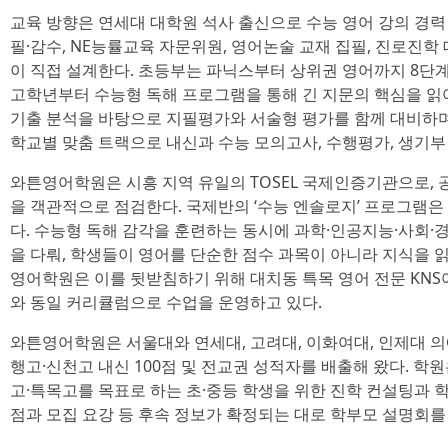
교육 방향은 연세대 대학원 석사 출신으로 수능 영어 강의 경력 
필·감수, NE능률교육 자문위원, 영어논술 교재 집필, 진로진학
이 직접 설계한다. 초등부는 파닉스부터 상위권 영어까지 8단계
고학년부터 수능형 독해 프로그램을 통해 긴 지문의 핵심을 읽
기출 분석을 바탕으로 지필평가와 서술형 평가를 함께 대비하며
학교별 맞춤 트랙으로 내신과 수능 모의고사, 수행평가, 생기부
와튼영어학원은 시흥 지역 유일의 TOSEL 국제인증기관으로, 
을 객관적으로 점검한다. 국제반의 ‘수능 엔솔로지’ 프로그램은
다. 수능형 독해 감각을 훈련하는 동시에 과학·인공지능·사회·경
을 다뤄, 학생들이 영어를 단순한 점수 과목이 아니라 지식을 
영어학원은 이를 뒷받침하기 위해 대치동 특목 영어 전문 KN
와 동일 커리큘럼으로 수업을 운영하고 있다.
와튼영어학원은 서울대와 연세대, 고려대, 이화여대, 인제대 의
행고·신천고 내신 100점 및 전교권 성적자를 배출해 왔다. 학
고·특목고를 목표로 하는 초·중등 학생을 위한 진학 컨설팅과 학
점과 모집 요강 등 후속 정보가 확정되는 대로 학부모 설명회를