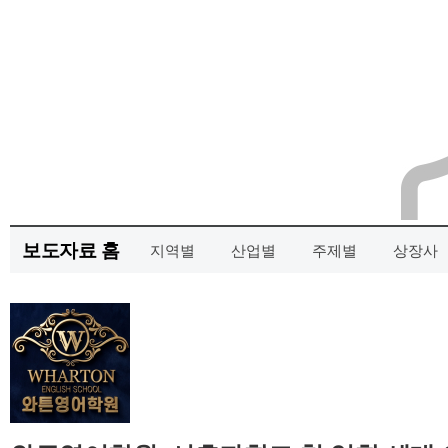
보도자료 홈
지역별
산업별
주제별
상장사