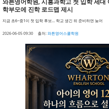
와튼영어학원, 시흥과학고 첫 입학 세대 
학부모에 진학 로드맵 제시
지금 초6~중1이 첫 입학 후보… 학교 생긴 뒤 준비하면 늦어
2026-06-05 09:30
출처:
와튼영어스쿨학원