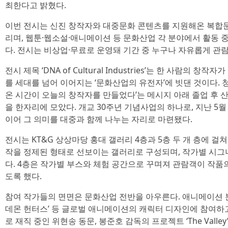
최한다고 밝혔다.
이번 전시는 신진 창작자와 대중문화 콘텐츠를 지원해온 복합문
리며, 웹툰·웹소설·애니메이션 등 문화산업 각 분야에서 활동 중
다. 전시는 비상업·무료로 운영돼 기간 중 누구나 자유롭게 관람
전시 제목 ‘DNA of Cultural Industries’는 한 사람의
를 세대를 넘어 이어지는 ‘문화산업의 유전자’에 빗댄 것이다. 
온 시간이 오늘의 창작자를 만들었다’는 메시지 아래 졸업 후 
을 한자리에 모았다. 개교 30주년 기념사업의 하나로, 지난 5
이어 그 의미를 대중과 함께 나누는 자리로 마련됐다.
전시는 KT&G 상상마당 홍대 갤러리 4층과 5층 두 개 층에 걸
작을 정제된 형태로 선보이는 갤러리로 구성되며, 작가별 시그
다. 4층은 작가별 부스와 체험 공간으로 꾸며져 관람객이 작품
도록 했다.
참여 작가들의 면면은 문화산업 전반을 아우른다. 애니메이션 분야
데몬 헌터스’ 등 글로벌 애니메이션의 캐릭터 디자인에 참여하
로 재직 중인 위현송 동문, 봉준호 감독의 프로젝트 ‘The Valley’