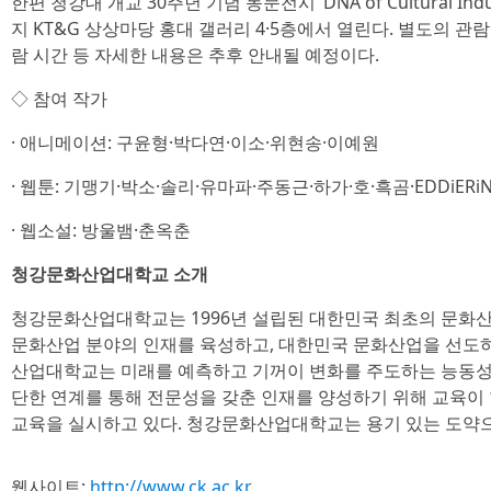
한편 청강대 개교 30주년 기념 동문전시 ‘DNA of Cultural Indu
지 KT&G 상상마당 홍대 갤러리 4·5층에서 열린다. 별도의 관
람 시간 등 자세한 내용은 추후 안내될 예정이다.
◇ 참여 작가
· 애니메이션: 구윤형·박다연·이소·위현송·이예원
· 웹툰: 기맹기·박소·솔리·유마파·주동근·하가·호·흑곰·EDDiERiN
· 웹소설: 방울뱀·춘옥춘
청강문화산업대학교 소개
청강문화산업대학교는 1996년 설립된 대한민국 최초의 문화산
문화산업 분야의 인재를 육성하고, 대한민국 문화산업을 선도하
산업대학교는 미래를 예측하고 기꺼이 변화를 주도하는 능동성을
단한 연계를 통해 전문성을 갖춘 인재를 양성하기 위해 교육이
교육을 실시하고 있다. 청강문화산업대학교는 용기 있는 도약으
웹사이트:
http://www.ck.ac.kr