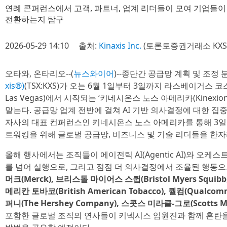
연례 콘퍼런스에서 고객, 파트너, 업계 리더들이 모여 기업들
전환하는지 탐구
2026-05-29 14:10
출처:
Kinaxis Inc.
(토론토증권거래소 KXS
오타와, 온타리오--(
뉴스와이어
)--종단간 공급망 계획 및 조정
xis®)
(TSX:KXS)가 오는 6월 1일부터 3일까지 라스베이거스 코스모
Las Vegas)에서 시작되는 ‘키네시온스 노스 아메리카(Kinexions
맡는다. 공급망 업계 전반에 걸쳐 AI 기반 의사결정에 대한 
자사의 대표 컨퍼런스인 키네시온스 노스 아메리카를 통해 3일간
트워킹을 위해 글로벌 공급망, 비즈니스 및 기술 리더들을 한자
올해 행사에서는 조직들이 에이전틱 AI(Agentic AI)와 오
를 넘어 실행으로, 그리고 점점 더 의사결정에서 조율된 행동
머크(Merck), 브리스톨 마이어스 스큅(Bristol Myers Squibb
메리칸 토바코(British American Tobacco), 퀄컴(Qualcom
퍼니(The Hershey Company), 스콧스 미라클-그로(Scotts Mir
포함한 글로벌 조직의 연사들이 키넥시스 임원진과 함께 혼란을