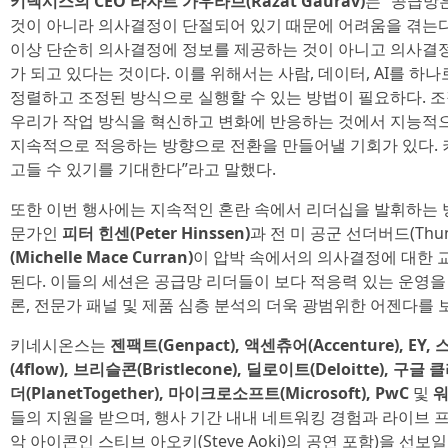
키넥시스의 CEO 라자트 가우라브(Razat Gaurav)
는 “공급망
것이 아니라 의사결정이 단절되어 있기 때문에 어려움을 겪는다”
이상 단순히 의사결정에 정보를 제공하는 것이 아니고 의사결
가 되고 있다는 것이다. 이를 위해서는 사람, 데이터, AI를 하
정렬하고 조정된 방식으로 실행할 수 있는 방법이 필요하다. 조
우리가 작업 방식을 혁신하고 변화에 반응하는 것에서 지능적
지속적으로 적응하는 방향으로 전환을 만들어낼 기회가 있다. 
고들 수 있기를 기대한다”라고 말했다.
또한 이번 행사에는 지속적인 혼란 속에서 리더십을 발휘하는 
문가인
피터 힌센(Peter Hinssen)
과 전 미 공군 선더버드(Thun
(Michelle Mace Curran)
이 압박 속에서의 의사결정에 대한 
된다. 이들의 세션은 공급망 리더들이 보다 적응력 있는 운영을
론, 전문가 패널 및 제품 심층 분석의 더욱 광범위한 어젠다를 
키네시온스는
젠팩트(Genpact), 액센츄어(Accenture), EY, 
(4flow), 브리슬콘(Bristlecone), 딜로이트(Deloitte), 구
더(PlanetTogether), 마이크로소프트(Microsoft), PwC
및
워
들의 지원을 받으며, 행사 기간 내내 네트워킹 경험과 라이브 
악 아이콘인 스티브 아오키(Steve Aoki)의 공연 포함)을 선보