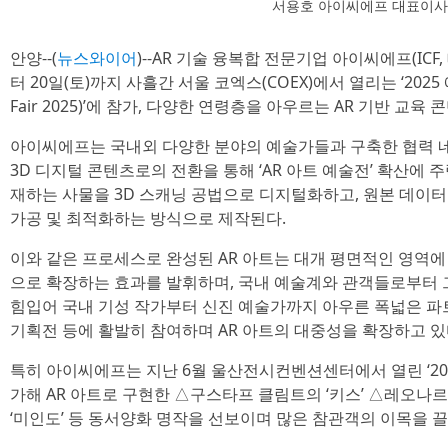
서용호 아이씨에프 대표이
안양--(
뉴스와이어
)--AR 기술 융복합 전문기업 아이씨에프(ICF,
터 20일(토)까지 사흘간 서울 코엑스(COEX)에서 열리는 ‘2025 
Fair 2025)’에 참가, 다양한 연령층을 아우르는 AR 기반 교육
아이씨에프는 국내외 다양한 분야의 예술가들과 구축한 협력 
3D 디지털 콘텐츠로의 전환을 통해 ‘AR 아트 예술전’ 확산에 주
재하는 사물을 3D 스캐닝 공법으로 디지털화하고, 원본 데이터
가공 및 최적화하는 방식으로 제작된다.
이와 같은 프로세스로 완성된 AR 아트는 대개 평면적인 영역
으로 확장하는 효과를 발휘하며, 국내 예술계와 관객들로부터 
힘입어 국내 기성 작가부터 신진 예술가까지 아우른 폭넓은 파
기획전 등에 활발히 참여하며 AR 아트의 대중성을 확장하고 있
특히 아이씨에프는 지난 6월 울산전시컨벤션센터에서 열린 ‘2025 
가해 AR 아트로 구현한 △구스타프 클림트의 ‘키스’ △레오나르
‘미인도’ 등 동서양화 명작을 선보이며 많은 참관객의 이목을 끌