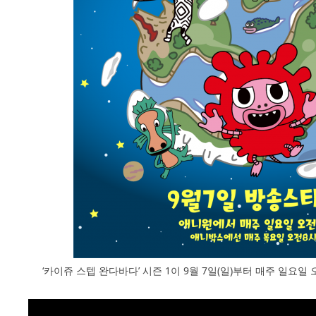
‘카이쥬 스텝 완다바다’ 시즌 1이 9월 7일(일)부터 매주 일요