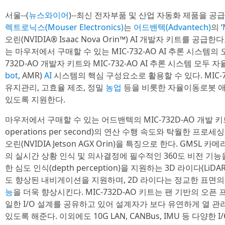
서울--(
뉴스와이어
)--최신 전자부품 및 산업 자동화 제품을 
렉트로닉스(Mouser Electronics)
는
어드밴텍(Advantech)
의 ‘
오린(NVIDIA® Isaac Nova Orin™) AI 개발자 키트를 공급한
는 마우저에서 구매할 수 있는 MIC-732-AO AI 추론 시스템의
732D-AO 개발자 키트와 MIC-732-AO AI 추론 시스템 모두 
bot
, AMR)
AI
시스템의 핵심 구성요소로 활용할 수 있다. MIC-73
유지관리, 고효율 제조, 정밀
농업
등을 비롯한 자율이동로봇 
있도록 지원한다.
마우저에서 구매할 수 있는 어드밴텍의 MIC-732D-AO 개발 키트는 최
operations per second)의 연산 수행 속도와 탁월한 프
오린(NVIDIA Jetson AGX Orin)을 특징으로 한다. GMSL 카
의 실시간 상황 인식 및 의사결정에 필수적인 360도 비전 기능
한 심도 인식(depth perception)을 지원하는 3D 라이다(L
도 향상된 내비게이션을 지원하며, 2D 라이다는 정교한 표면
능
을 더욱 향상시킨다. MIC-732D-AO 키트는 팬 기반의 오픈 프
일한 I/O 설계를 공유하고 있어 설계자가 보다 유연하게 열 
있도록 해준다. 이외에도 10G LAN, CANBus, IMU 등 다양한 I/O