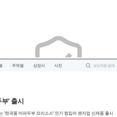
별
주제별
상장사
사진
부’ 출시
있는 ‘한국풍 마파두부 요리소스’ 인기 힘입어 렌지업 신제품 출시