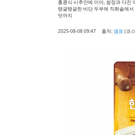
홍콩식·시추안에 이어, 쌈장과 다진 
탱글탱글한 비단 두부에 직화솥에서 
맛까지
2025-08-08 09:47
출처:
샘표
(코