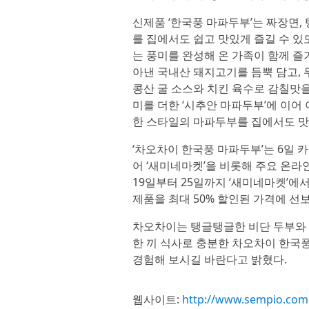
신제품 ‘한국풍 마파두부’는 짜장면
를 집에서도 쉽고 맛있게 즐길 수 있
는 풍미를 완성해 온 가족이 함께 즐
아낸 국내산 돼지고기를 듬뿍 담고, 
콩산 굴 소스와 치킨 육수로 감칠맛을
미를 더한 ‘시추안 마파두부’에 이어
한 스타일의 마파두부를 집에서도 맛있
‘차오차이 한국풍 마파두부’는 6일 
어 ‘새미네마켓’을 비롯해 주요 온라
19일부터 25일까지 ‘새미네마켓’에
제품을 최대 50% 할인된 가격에 선
차오차이는 탱글탱글한 비단 두부와 
한 끼 식사로 충분한 차오차이 한국
경험해 보시길 바란다고 밝혔다.
웹사이트:
http://www.sempio.com