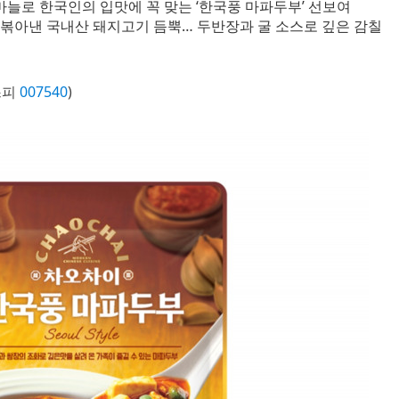
마늘로 한국인의 입맛에 꼭 맞는 ‘한국풍 마파두부’ 선보여
볶아낸 국내산 돼지고기 듬뿍… 두반장과 굴 소스로 깊은 감칠
스피
007540
)