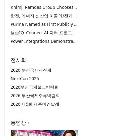
Khimji Ramdas Group Chooses Rimini Street to Reduce SAP Support Costs, Protect 700+ Customizations and Reinvest Savings in Innovation
한전, 에너지 신산업 이끌 ‘한전기술지주’ 공식 출범
Purina Named as First Publicly Announced NIQ ConnectAI Charter Client
닐슨IQ, Connect AI 차터 프로그램 최초 고객사 ‘퓨리나’ 선정
Power Integrations Demonstrates World’s First 2200 V GaN Technology for Next-Era High-Voltage Power Systems
전시회
2026 부산국제사진제
NextCon 2026
2026부산국제불교박람회
2026 부산국제주류박람회
2026 제5회 제주비엔날레
동영상