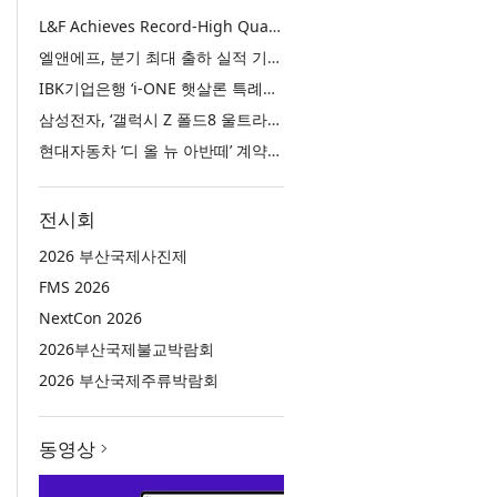
L&F Achieves Record-High Quarterly Shipments, Begins LFP Supply for North American ESS in Q3 Advancing its Two-Track NCM and LFP Growth Strategy
엘앤에프, 분기 최대 출하 실적 기록… 3분기 북미 ESS향 LFP 공급 착수 NCM+LFP ‘2-Track’ 성장 전략 실현
IBK기업은행 ‘i-ONE 햇살론 특례보증’ 출시
삼성전자, ‘갤럭시 Z 폴드8 울트라·폴드8·플립8’과 ‘갤럭시 워치 울트라2·워치9’ 국내 공식 출시
현대자동차 ‘디 올 뉴 아반떼’ 계약 첫날 1만 대 돌파
전시회
2026 부산국제사진제
FMS 2026
NextCon 2026
2026부산국제불교박람회
2026 부산국제주류박람회
동영상