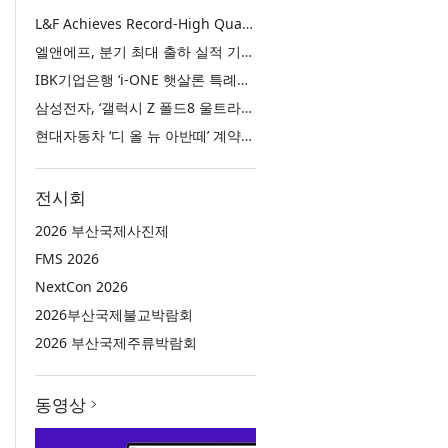
L&F Achieves Record-High Quarterly Shipments, Begins LFP Supply for North American ESS in Q3 Advancing its Two-Track NCM and LFP Growth Strategy
엘앤에프, 분기 최대 출하 실적 기록… 3분기 북미 ESS향 LFP 공급 착수 NCM+LFP ‘2-Track’ 성장 전략 실현
IBK기업은행 ‘i-ONE 햇살론 특례보증’ 출시
삼성전자, ‘갤럭시 Z 폴드8 울트라·폴드8·플립8’과 ‘갤럭시 워치 울트라2·워치9’ 국내 공식 출시
현대자동차 ‘디 올 뉴 아반떼’ 계약 첫날 1만 대 돌파
전시회
2026 부산국제사진제
FMS 2026
NextCon 2026
2026부산국제불교박람회
2026 부산국제주류박람회
동영상