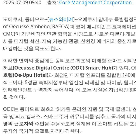
2025-07-09 09:40
출처:
Core Management Corporation
오에쿠시, 동티모르--(
뉴스와이어
)--오에쿠시 암베누 특별행정구역(Sp
of Oecusse-Ambeno, RAEOA)과 코어 매니지먼트 코퍼레이션(Co
CMC)이 기념비적인 민관 협력을 바탕으로 새로운 다분야 개발
시를 디지털 혁신, 지속 가능한 관광, 친환경 에너지의 중심지
매김하는 것을 목표로 한다.
이러한 변화의 중심에는 동티모르 최초의 미래형 스마트 시티
허브(Oecusse Digital Centre (ODC) Smart Hub)
가 있다. 
호텔(Oe-Upu Hotel)
과 최첨단 디지털 인프라를 결합한 140
젝트이다. 5성급 숙박시설부터 엄선된 리테일 및 다이닝, 웰니스,
엔터테인먼트 구역까지 들어선다. 이 모든 시설은 자립적인 현
될 것이다.
ODC는 동티모르 최초의 허가된 온라인 지원 및 국제 콜센터, 첨
육 및 의료 캠퍼스, 스마트 주거 커뮤니티를 갖추고 국가의 디
명의 근로자와 주민
을 수용하도록 설계된 이 스마트 허브는 포용
투자의 국가적 모델로 자리매김한다.