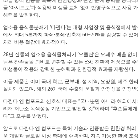
소멸 방식 인증을 획득해 친환경성과 완전 분해 능력을 공식적
물 ‘아시드로’가 적용돼 미생물 교체 없이 반영구적으로 사용 
해력을 발휘한다.
업소용 음식물분쇄기 ‘다짠다’는 대형 사업장 및 음식점에서 발
에서 최대 5톤까지 파쇄·분쇄·압축해 60~70%를 감량할 수 있
처리 비용 절감에 효과적이다.
28년 전통의 업소용 음식물처리기 ‘오클린’은 오폐수 배출 없이
남은 잔존물을 퇴비로 변환할 수 있는 ESG 친환경 제품으로 주목
미생물이 적용돼 강력한 분해력과 친환경적 효과를 자랑한다.
이들 제품은 이미 국내 학교, 군부대, 섬 지역, 요양원, 제주 
설치돼 있으며, 해외 26개국에 수출돼 품질과 안정성을 인정받
다짠다 앤 컴포드의 신호식 대표는 “국내뿐만 아니라 해외에
리해 저탄소 녹색성장 기업으로 발전할 것”이라며 “후손들에게
다”고 포부를 밝혔다.
앞으로 다짠다 앤 컴포드는 특허 기술과 인증받은 친환경 처리
품 개발과 글로벌 시장 확대에 주력하며, 지속 가능한 환경 조