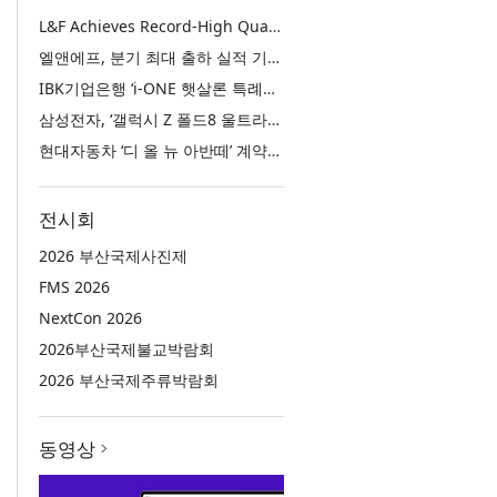
L&F Achieves Record-High Quarterly Shipments, Begins LFP Supply for North American ESS in Q3 Advancing its Two-Track NCM and LFP Growth Strategy
엘앤에프, 분기 최대 출하 실적 기록… 3분기 북미 ESS향 LFP 공급 착수 NCM+LFP ‘2-Track’ 성장 전략 실현
IBK기업은행 ‘i-ONE 햇살론 특례보증’ 출시
삼성전자, ‘갤럭시 Z 폴드8 울트라·폴드8·플립8’과 ‘갤럭시 워치 울트라2·워치9’ 국내 공식 출시
현대자동차 ‘디 올 뉴 아반떼’ 계약 첫날 1만 대 돌파
전시회
2026 부산국제사진제
FMS 2026
NextCon 2026
2026부산국제불교박람회
2026 부산국제주류박람회
동영상