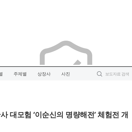
별
주제별
상장사
사진
사 대모험 ‘이순신의 명량해전’ 체험전 개