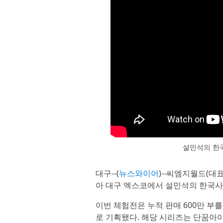
설민석의 한국
대구--(
뉴스와이어
)--씨엠지월드(대표
아 대구 엑스코에서 설민석의 한국사
이번 체험전은 누적 판매 600만 부
로 기획됐다. 해당 시리즈는 단꿈아