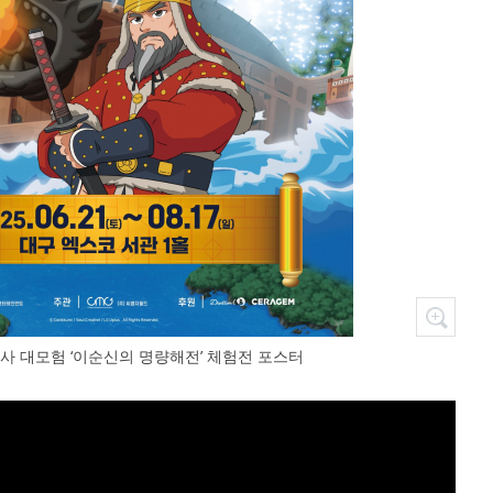
사 대모험 ‘이순신의 명량해전’ 체험전 포스터