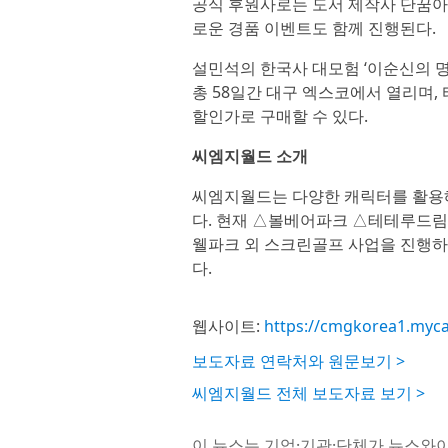
공식 후원사로는 도서 제작사 단꿈아
로운 경품 이벤트도 함께 진행된다.
설민석의 한국사 대모험 ‘이순신의 명량
총 58일간 대구 엑스코에서 열리며,
할인가로 구매할 수 있다.
씨엠지월드 소개
씨엠지월드는 다양한 캐릭터를 활용해
다. 현재 △볼베어파크 △테테루
웰파크 외 스크린골프 사업을 진행하
다.
웹사이트:
https://cmgkorea1.myc
보도자료 연락처와 원문보기 >
씨엠지월드 전체 보도자료 보기 >
이 뉴스는 기업·기관·단체가 뉴스와