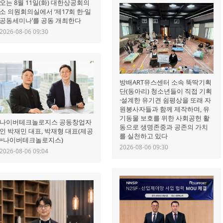
오는 8월 11일(화) 대한상공회의
소 의원회의실에서 ‘제17회 한·일
공동세미나’를 공동 개최한다
2026-08-06 09:30
방배ART유스센터 소속 뚝딱기획
단(동아리) 청소년들이 직접 기획
·설계한 유기견 쉼평상을 또래 자
원봉사자들과 함께 제작하며, 유
기동물 보호를 위한 사회공헌 활
나이버테크놀로지스 공동창업자
동으로 생명존중과 공존의 가치
인 박재민 대표, 박재형 대표(제공
를 실천하고 있다
=나이버테크놀로지스)
2026-08-06 09:30
2026-08-06 09:04