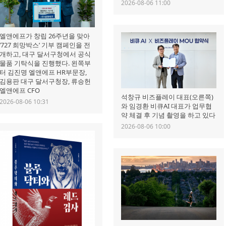
2026-08-06 11:00
엘앤에프가 창립 26주년을 맞아
‘727 희망박스’ 기부 캠페인을 전
개하고, 대구 달서구청에서 공식
물품 기탁식을 진행했다. 왼쪽부
터 김진명 엘앤에프 HR부문장,
김용판 대구 달서구청장, 류승헌
엘앤에프 CFO
석창규 비즈플레이 대표(오른쪽)
2026-08-06 10:31
와 임경환 비큐AI 대표가 업무협
약 체결 후 기념 촬영을 하고 있다
2026-08-06 10:00