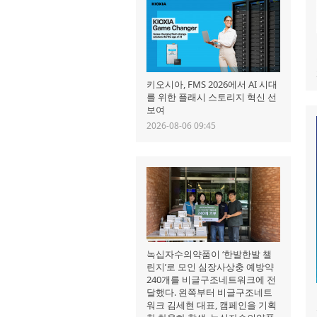
키오시아, FMS 2026에서 AI 시대
를 위한 플래시 스토리지 혁신 선
보여
2026-08-06 09:45
녹십자수의약품이 ‘한발한발 챌
린지’로 모인 심장사상충 예방약
240개를 비글구조네트워크에 전
달했다. 왼쪽부터 비글구조네트
워크 김세현 대표, 캠페인을 기획