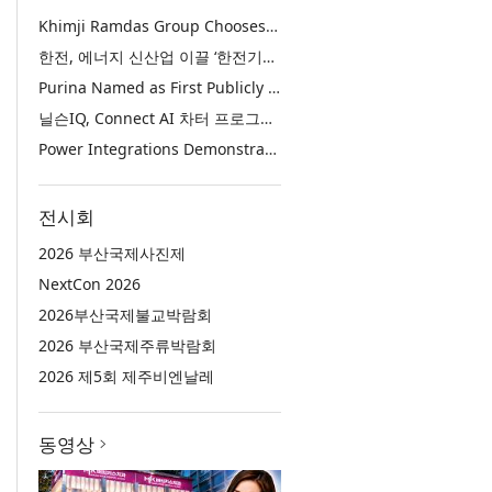
Khimji Ramdas Group Chooses Rimini Street to Reduce SAP Support Costs, Protect 700+ Customizations and Reinvest Savings in Innovation
한전, 에너지 신산업 이끌 ‘한전기술지주’ 공식 출범
Purina Named as First Publicly Announced NIQ ConnectAI Charter Client
닐슨IQ, Connect AI 차터 프로그램 최초 고객사 ‘퓨리나’ 선정
Power Integrations Demonstrates World’s First 2200 V GaN Technology for Next-Era High-Voltage Power Systems
전시회
2026 부산국제사진제
NextCon 2026
2026부산국제불교박람회
2026 부산국제주류박람회
2026 제5회 제주비엔날레
동영상