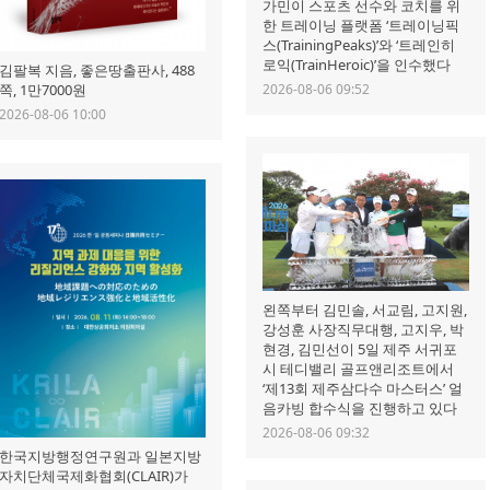
가민이 스포츠 선수와 코치를 위
한 트레이닝 플랫폼 ‘트레이닝픽
스(TrainingPeaks)’와 ‘트레인히
로익(TrainHeroic)’을 인수했다
김팔복 지음, 좋은땅출판사, 488
2026-08-06 09:52
쪽, 1만7000원
2026-08-06 10:00
왼쪽부터 김민솔, 서교림, 고지원,
강성훈 사장직무대행, 고지우, 박
현경, 김민선이 5일 제주 서귀포
시 테디밸리 골프앤리조트에서
‘제13회 제주삼다수 마스터스’ 얼
음카빙 합수식을 진행하고 있다
2026-08-06 09:32
한국지방행정연구원과 일본지방
자치단체국제화협회(CLAIR)가