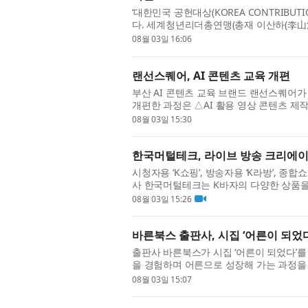
‘대한민국 공헌대상(KOREA CONTRIBUTI
다. 세계청년리더총연맹(총재 이산하(李山河), Worl
부설 언론기관인 세계언론협회(회장 이치수
08월 03일 16:06
랜선스퀘어, AI 콘텐츠 교육 개편
부산 AI 콘텐츠 교육 브랜드 랜선스퀘어가
개편한 과정은 △AI 활용 영상 콘텐츠 제작 
과정은 4회기, 회당 4~5시간으로 구성했다
08월 03일 15:30
한국머털테크, 라이브 방송 크리에이
시청자용 ‘K쇼핑’, 방송자용 ‘K라방’, 종
사 한국머털테크는 K바자의 다양한 상품을
에이터를 모집한다. 이번 모집은 단순히 방
08월 03일 15:26
바른북스 출판사, 시집 ‘어른이 되었다
출판사 바른북스가 시집 ‘어른이 되었다’를
을 경험하며 어른으로 성장해 가는 과정을 
사건 그리고 사랑 등 다양한 경험을 통해 한
08월 03일 15:07