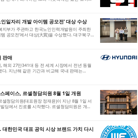
성원의 열정으로 폭발적 성장을 이...
노인일자리 개발 아이템 공모전’ 대상 수상
건복지부가 주관하고 한국노인인력개발원이 주최한
이템 공모전’에서 대상(大賞)을 수상했다. 대구북구
 ‘시니어 로컬상권 디지털 서포터즈’...
대 판매
대, 해외 27만341대 등 전 세계 시장에서 전년 동월
판매했다. 지난해 같은 기간과 비교해 국내 판매는
소한 것으로 집계됐다. 국내 판매 현대차는 202...
스페이스, 르셀청담의원 8월 1일 개원
셀청담의원(대표원장 정재윤)이 지난 8월 1일 서
스 빌딩에서 진료를 시작했다. 르셀청담의원은 개원
개원식을 열고 병원의 진료 철학과 운영...
… 대한민국 대표 공익 시상 브랜드 가치 다시