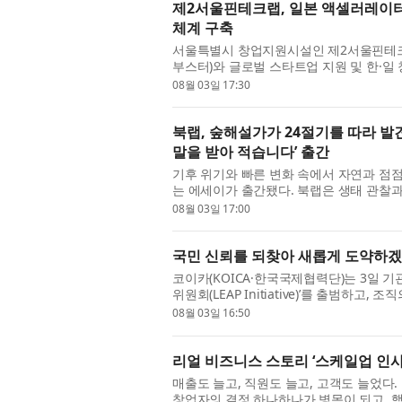
제2서울핀테크랩, 일본 액셀러레이터 
체계 구축
서울특별시 창업지원시설인 제2서울핀테크랩은
부스터)와 글로벌 스타트업 지원 및 한·일
했다고 밝혔다. 양 기관은 이번 협약을 통해
08월 03일 17:30
북랩, 숲해설가가 24절기를 따라 발
말을 받아 적습니다’ 출간
기후 위기와 빠른 변화 속에서 자연과 점점
는 에세이가 출간됐다. 북랩은 생태 관찰과
네는 말을 받아 적습니다’를 펴냈다. 이 책은 
08월 03일 17:00
국민 신뢰를 되찾아 새롭게 도약하겠
코이카(KOICA·한국국제협력단)는 3일 기
위원회(LEAP Initiative)’를 출범하고
관장 공석의 비상경영체제에서 흔들림 없는 
08월 03일 16:50
리얼 비즈니스 스토리 ‘스케일업 인사
매출도 늘고, 직원도 늘고, 고객도 늘었다
창업자의 결정 하나하나가 병목이 되고, 