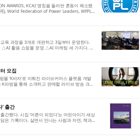
ON AWARDS, KCA)’ 명칭을 둘러싼 혼동이 해소됐
d Federation of Power Leaders, WFPL)
)는 세계청년리더총연맹 부설 대한민국 공헌대...
 교육 과정을 3개로 개편하고 3일부터 운영한다.
△AI 활용 쇼핑몰 운영 △AI 마케팅 세 가지다. 각
. 기관 수요에 따라 회차를 줄이거나 늘...
터 모집
합쇼핑몰 ‘K바자’로 이뤄진 라이브커머스 플랫폼 개발
 K라방을 통해 소개하고 판매할 라이브 방송 크리
송 진행자를 찾는 것이 아니라 플랫...
’ 출간
 출간했다. 시집 ‘어른이 되었다’는 어린아이가 세상
담은 기록이다. 살면서 만나는 사람과 자연, 책과
 사람이 어른이 되어 가는 시간...