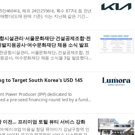
만4604대, 해외 24만2556대, 특수 877대 등 전년
 판매했다(도매 판매 기준). 이는 지난해 같은 기간과
6% 증가한 수치다(특수 판매 제외). 차...
공항시설관리·서울문화재단·건설공제조합·전
발지원공사·여수문화재단 채용 소식 발표
천공항시설관리, 서울문화재단, 건설공제조합, 전
공사, 여수문화재단 채용 소식을 3일 발표했다.
채용을 진행한다. 채용 분야는 대졸수준(...
g to Target South Korea's USD 145
nt Power Producer (IPP) dedicated to
osed a pre-seed financing round led by a fund
he nation’s most recognized consumer goods
장 이전… 프리미엄 토털 뷰티 서비스 강화
어·메이크업 미용실 청담 뮤아이가 강남구청역 인
 더욱 넓어진 공간과 체계적인 서비스 시스템을 갖추