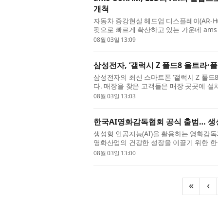
개척
자동차 증강현실 헤드업 디스플레이(AR-H
핏으로 빠르게 확산하고 있는 가운데 ams OS
애플리케이션 구현을 위한 프로젝션 등급 RGB L
08월 03일 13:09
Comp...
삼성전자, ‘갤럭시 Z 폴드8 울트라·폴
삼성전자의 최신 스마트폰 ‘갤럭시 Z 폴드8
다. 매장을 찾은 고객들은 매장 곳곳에 설
시 Z 폴드8 울트라·폴드8·플립8’의 새로운 
08월 03일 13:03
한국AI영화감독협회 공식 출범… 생성
생성형 인공지능(AI)을 활용하는 영화감독
영화산업의 건강한 성장을 이끌기 위한 한국AI영화감
Directors, KAIFD, )가 공식 출범했다.
08월 03일 13:00
«
‹