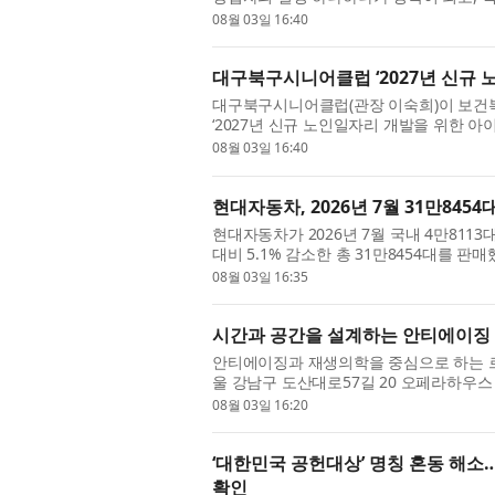
까지 통째로 사라진다. 뛰어난 제품력과 구
08월 03일 16:40
대구북구시니어클럽 ‘2027년 신규 
대구북구시니어클럽(관장 이숙희)이 보
‘2027년 신규 노인일자리 개발을 위한 아
시니어클럽은 지역 특화 노인일자리 아이템인
08월 03일 16:40
현대자동차, 2026년 7월 31만8454
현대자동차가 2026년 7월 국내 4만8113
대비 5.1% 감소한 총 31만8454대를 
14.4% 감소했으며, 해외 판매는 3.2% 감
08월 03일 16:35
시간과 공간을 설계하는 안티에이징 
안티에이징과 재생의학을 중심으로 하는 르
울 강남구 도산대로57길 20 오페라하우
당일 정·재계와 문화예술계 인사를 초청해 
08월 03일 16:20
‘대한민국 공헌대상’ 명칭 혼동 해소
확인