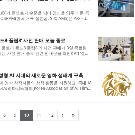
uD)가 콘셉트카 수준을 넘어 양산을 염두에 둔 콕
RAM(한국 대표 심한섭, SIX: AMS)은 AR-HuD
ED 광원 ‘OSRAM OSTAR™ Projection
드8·플립8’ 사전 판매 오늘 종료
 울트라·폴드8·플립8’의 사전 판매가 3일 종료된
치된 사전 판매 종료 관련 안내문을 확인하며 ‘갤럭
디자인과 기능 등을 꼼꼼히 살폈다. ...
형 AI 시대의 새로운 영화 생태계 구축
과 영상 창작자들의 창작 활동을 지원하고, 국내 AI
독협회(Korea Association of AI Film
 한국AI영화감독협회는 지난 7월 15일 서...
(current)
(current)
(current)
(current)
(current)
›
»
8
9
10
11
12