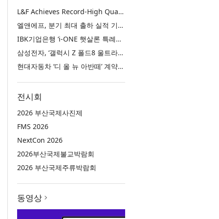
L&F Achieves Record-High Quarterly Shipments, Begins LFP Supply for North American ESS in Q3 Advancing its Two-Track NCM and LFP Growth Strategy
엘앤에프, 분기 최대 출하 실적 기록… 3분기 북미 ESS향 LFP 공급 착수 NCM+LFP ‘2-Track’ 성장 전략 실현
IBK기업은행 ‘i-ONE 햇살론 특례보증’ 출시
삼성전자, ‘갤럭시 Z 폴드8 울트라·폴드8·플립8’과 ‘갤럭시 워치 울트라2·워치9’ 국내 공식 출시
현대자동차 ‘디 올 뉴 아반떼’ 계약 첫날 1만 대 돌파
전시회
2026 부산국제사진제
FMS 2026
NextCon 2026
2026부산국제불교박람회
2026 부산국제주류박람회
동영상