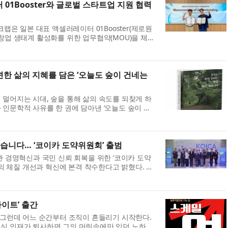
01Booster와 글로벌 스타트업 지원 협력
 일본 대표 액셀러레이터 01Booster(제로원
 창업 생태계 활성화를 위한 업무협약(MOU)을 체결
 양국 스타트업의 글로벌 시장 진출을 ...
견한 삶의 지혜를 담은 ‘오늘도 숲이 건네는
 멀어지는 시대, 숲을 통해 삶의 속도를 되찾게 하
 인문학적 사유를 한 권에 담아낸 ‘오늘도 숲이 건
2025년 한 해 동안 중부지방의 ...
습니다… ‘코이카 도약위원회’ 출범
관 경영혁신과 국민 신뢰 회복을 위한 ‘코이카 도약
, 조직의 체질 개선과 혁신에 본격 착수한다고 밝혔다. 기
사업 수행 의지도 밝혔다. 도약위...
이트’ 출간
. 그런데 어느 순간부터 조직이 흔들리기 시작한다.
핵심 인재가 퇴사하면 그의 머릿속에만 있던 노하우