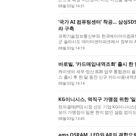
고 헤어와 메이크업을 아우르는 프리미엄 토털
08월 03일 14:31
‘국가 AI 컴퓨팅센터’ 착공… 삼성SD
라 구축
과학기술정보통신부와 한국에이아이컴퓨팅센터
군 솔라시도 데이터센터파크에서 정부의 AI 
젝트인 ‘국가 AI 컴퓨팅센터’ 착공식을 개최
08월 03일 14:19
바로빌, ‘카드매입내역조회’ 출시 한 달
케이넷의 세무·정산 B2B 업무 통합관리 
스 출시 후 한 달 동안 신규 카드사용내역조
밝혔다. 이번 카드매입내역조회는 기존 카드
08월 03일 14:14
KG이니시스, 역직구 가맹점 위한 ‘
전자결제(PG) 시장 선도 기업 KG이니시스(
보더 가맹점이 일본 현지 법인 설립 없이
‘일본결제서비스’ 핵심 기술 특허 등록을 완
08월 03일 13:45
ams OSRAM, LED와 AR의 결